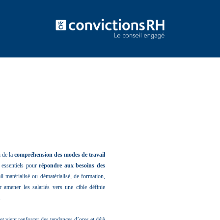
 de la
compréhension des modes de travail
 essentiels pour
répondre aux besoins des
l matérialisé ou dématérialisé, de formation,
 amener les salariés vers une cible définie
.
et vient renforcer des tendances d’ores et déjà