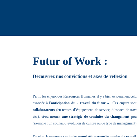
Futur of Work :
Découvrez nos convictions et axes de réflexion
Parmi les enjeux des Ressources Humaines, il y a bien évidemment celui
associée à l’
anticipation du « travail du futur »
. Ces enjeux sont
collaborateurs
(en termes d’équipement, de service, d’espace de travai
etc.), et/ou
mener une stratégie de conduite du changement
pour
(exemple : un souhait d’évolution de culture ou de type de management)
De plus,
le contexte sanitaire actuel réinterroge les modes de travail